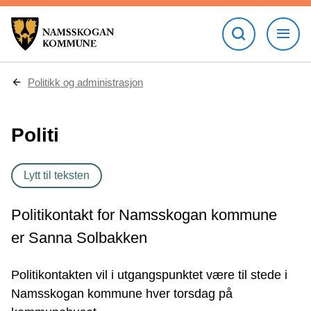
D
Politikk og administrasjon
u
e
r
Politi
h
e
r
:
Lytt til teksten
Politikontakt for Namsskogan kommune
er Sanna Solbakken
Politikontakten vil i utgangspunktet være til stede i
Namsskogan kommune hver torsdag på