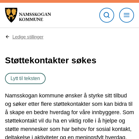
D
Ledige stillinger
u
e
r
Støttekontakter søkes
h
e
r
:
Lytt til teksten
Namsskogan kommune ønsker å styrke sitt tilbud
og søker etter flere støttekontakter som kan bidra til
å skape en bedre hverdag for våre innbyggere. Som
støttekontakt vil du ha en viktig rolle i å hjelpe og
støtte mennesker som har behov for sosial kontakt,
deltakelse i aktiviteter og en meningsfylt hverdag.