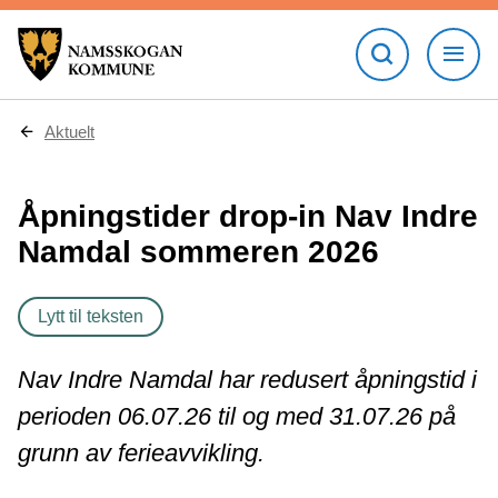
D
Aktuelt
u
e
r
Åpningstider drop-in Nav Indre
h
e
Namdal sommeren 2026
r
:
Lytt til teksten
Nav Indre Namdal har redusert åpningstid i
perioden 06.07.26 til og med 31.07.26 på
grunn av ferieavvikling.