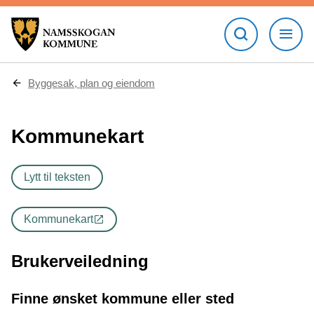
D
Byggesak, plan og eiendom
u
e
r
Kommunekart
h
e
r
:
Lytt til teksten
Kommunekart
Brukerveiledning
Finne ønsket kommune eller sted